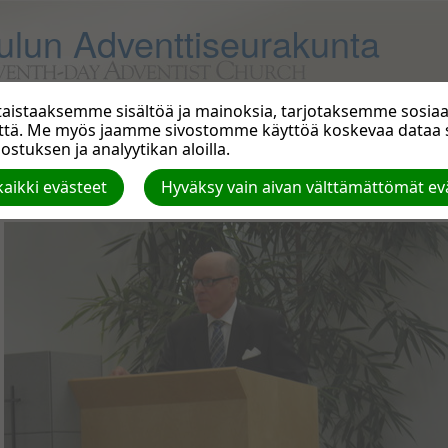
ulun Adventtiseurakunta
istaaksemme sisältöä ja mainoksia, tarjotaksemme sosiaal
että. Me myös jaamme sivostomme käyttöä koskevaa data
Vierailijoita
| Luoja: M. H. | Koko (Mt): 2.96 |
Lataa
| KATSELUA: 0
stuksen ja analyytikan aloilla.
Seuraava »
aikki evästeet
Hyväksy vain aivan välttämättömät ev
5.8.2017