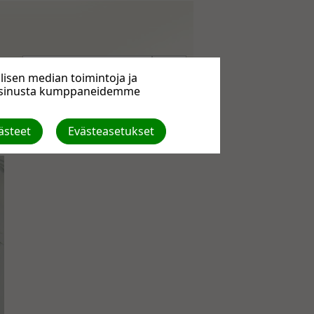
isen median toimintoja ja
a sinusta kumppaneidemme
ästeet
Evästeasetukset