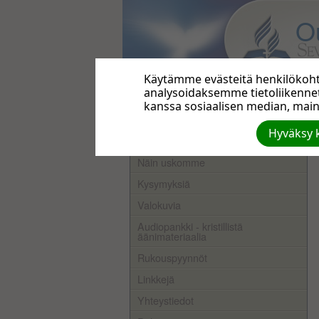
O
Käytämme evästeitä henkilökohta
analysoidaksemme tietoliikenn
Etusivu
kanssa sosiaalisen median, maino
Viikottaiset tapahtumat
Hyväksy k
Keitä olemme
Näin uskomme
Kysymyksiä
Valokuvia
Audiopankki - kristillistä
äänimateriaalia
Rukouspyynnöt
Linkkejä
Yhteystiedot