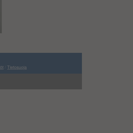
öt
/
Tietosuoja