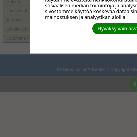
Palaute
sosiaalisen median toimintoja ja anal
Ilmoitukset
sivostomme käyttöä koskevaa dataa si
mainostuksen ja analyytikan aloilla.
Ajo-ohje
Hyväksy vain aiv
Lukukokemuksia
Uskomme näin
Provided by netAdventist © copyright 199
E