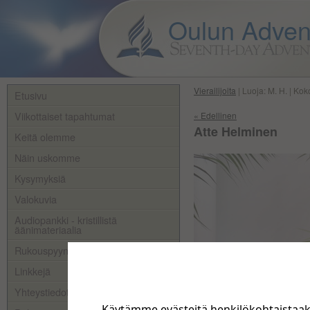
Oulun Adven
Vierailijoita
| Luoja: M. H. | Kok
Etusivu
Viikottaiset tapahtumat
« Edellinen
Atte Helminen
Keitä olemme
Näin uskomme
Kysymyksiä
Valokuvia
Audiopankki - kristillistä
äänimateriaalia
Rukouspyynnöt
Linkkejä
Yhteystiedot
Käytämme evästeitä henkilökohtaistaa